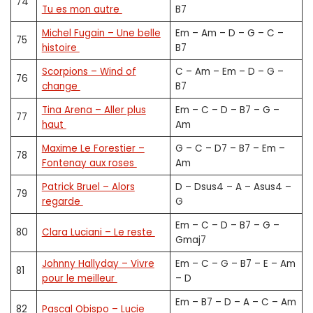
74
Tu es mon autre
B7
Michel Fugain – Une belle
Em – Am – D – G – C –
75
histoire
B7
Scorpions – Wind of
C – Am – Em – D – G –
76
change
B7
Tina Arena – Aller plus
Em – C – D – B7 – G –
77
haut
Am
Maxime Le Forestier –
G – C – D7 – B7 – Em –
78
Fontenay aux roses
Am
Patrick Bruel – Alors
D – Dsus4 – A – Asus4 –
79
regarde
G
Em – C – D – B7 – G –
80
Clara Luciani – Le reste
Gmaj7
Johnny Hallyday – Vivre
Em – C – G – B7 – E – Am
81
pour le meilleur
– D
Em – B7 – D – A – C – Am
82
Pascal Obispo – Lucie