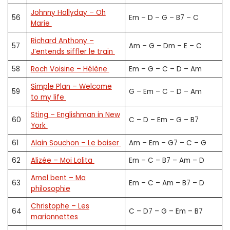
Johnny Hallyday – Oh
56
Em – D – G – B7 – C
Marie
Richard Anthony –
57
Am – G – Dm – E – C
J’entends siffler le train
58
Roch Voisine – Hélène
Em – G – C – D – Am
Simple Plan – Welcome
59
G – Em – C – D – Am
to my life
Sting – Englishman in New
60
C – D – Em – G – B7
York
61
Alain Souchon – Le baiser
Am – Em – G7 – C – G
62
Alizée – Moi Lolita
Em – C – B7 – Am – D
Amel bent – Ma
63
Em – C – Am – B7 – D
philosophie
Christophe – Les
64
C – D7 – G – Em – B7
marionnettes