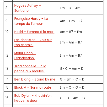
Hugues Aufray –
8
Em – D – Am
Santiano
Françoise Hardy – Le
9
Am – Dm – E7
temps de l’amour
10
Hoshi – Femme à la mer
Am – B7 – Em
Les choristes – Vois sur
11
Em – Am – B7
ton chemin
Manu Chao –
12
Em – Am – B7
Clandestino
Traditionnelle – A la
13
G- C – Am – D
pêche aux moules
14
Ben E Ki
ng – Stand by me
G – Em – C – D
15
Blac
k M – Sur ma route
Em – C – G – D
Bob Dylan – Knockin’on
16
G – D – Am – C
heaven’s door