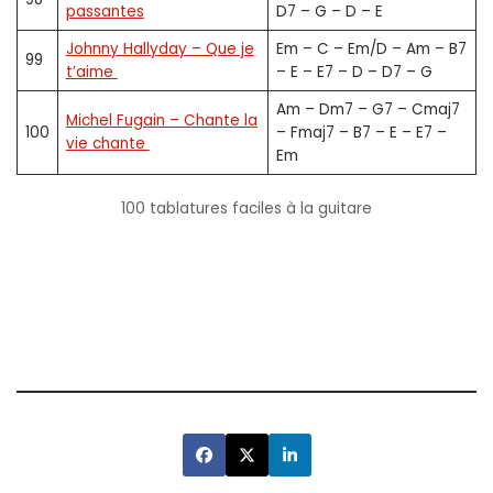
passantes
D7 – G – D – E
Johnny Hallyday – Que je
Em – C – Em/D – Am – B7
99
t’aime
– E – E7 – D – D7 – G
Am – Dm7 – G7 – Cmaj7
Michel Fugain – Chante la
100
– Fmaj7 – B7 – E – E7 –
vie chante
Em
100 tablatures faciles à la guitare