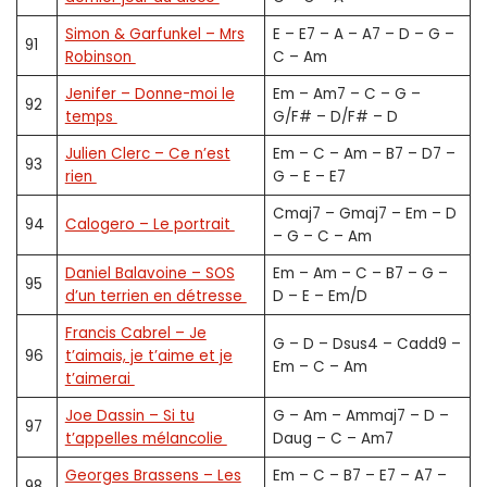
Simon & Garfunkel – Mrs
E – E7 – A – A7 – D – G –
91
Robinson
C – Am
Jenifer – Donne-moi le
Em – Am7 – C – G –
92
temps
G/F# – D/F# – D
Julien Clerc – Ce n’est
Em – C – Am – B7 – D7 –
93
rien
G – E – E7
Cmaj7 – Gmaj7 – Em – D
94
Calogero – Le portrait
– G – C – Am
Daniel Balavoine – SOS
Em – Am – C – B7 – G –
95
d’un terrien en détresse
D – E – Em/D
Francis Cabrel – Je
G – D – Dsus4 – Cadd9 –
96
t’aimais, je t’aime et je
Em – C – Am
t’aimerai
Joe Dassin – Si tu
G – Am – Ammaj7 – D –
97
t’appelles mélancolie
Daug – C – Am7
Georges Brassens – Les
Em – C – B7 – E7 – A7 –
98