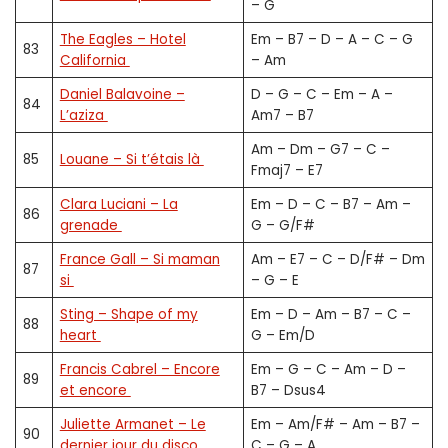
– G
The Eagles – Hotel
Em – B7 – D – A – C – G
83
California
– Am
Daniel Balavoine –
D – G – C – Em – A –
84
L’aziza
Am7 – B7
Am – Dm – G7 – C –
85
Louane – Si t’étais là
Fmaj7 – E7
Clara Luciani – La
Em – D – C – B7 – Am –
86
grenade
G – G/F#
France Gall – Si maman
Am – E7 – C – D/F# – Dm
87
si
– G – E
Sting – Shape of my
Em – D – Am – B7 – C –
88
heart
G – Em/D
Francis Cabrel – Encore
Em – G – C – Am – D –
89
et encore
B7 – Dsus4
Juliette Armanet – Le
Em – Am/F# – Am – B7 –
90
dernier jour du disco
C – G – A