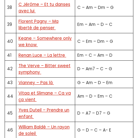
C Jérôme – Et tu danses
38
C – Am – Dm – G
avec lui
Florent Pagny – Ma
39
Em – Am – D – C
liberté de penser
Keane – Somewhere only
40
C – Em – Dm – G
we know
41
Renan Luce – La lettre
Em – C – Am – D
The Verve – Bitter sweet
42
D – Am7 – C – G
symphony
43
Vianney – Pas là
G – Am – D – Em
Vitaa et Slimane – Ca va
44
Am – D – Em – C
ça vient
Yves Duteil – Prendre un
45
D – A7 – D7 – G
enfant
William Baldé – Un rayon
46
G – D – C – A- E
de soleil