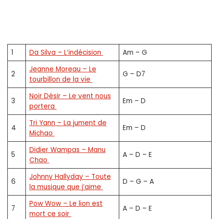
1
Da Silva – L’indécision
Am – G
Jeanne Moreau – Le
2
G – D7
tourbillon de la vie
Noir Désir – Le vent nous
3
Em – D
portera
Tri Yann – La jument de
4
Em – D
Michao
Didier Wampas – Manu
5
A – D – E
Chao
Johnny Hallyday – Toute
6
D – G – A
la musique que j’aime
Pow Wow – Le lion est
7
A – D – E
mort ce soir