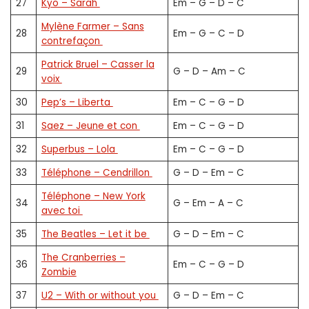
27
Kyo – Sarah
Em – G – D – C
Mylène Farmer – Sans
28
Em – G – C – D
contrefaçon
Patrick Bruel – Casser la
29
G – D – Am – C
voix
30
Pep’s – Liberta
Em – C – G – D
31
Saez – Jeune et con
Em – C – G – D
32
Superbus – Lola
Em – C – G – D
33
Téléphone – Cendrillon
G – D – Em – C
Téléphone – New York
34
G – Em – A – C
avec toi
35
The Beatles – Let it be
G – D – Em – C
The Cranberries –
36
Em – C – G – D
Zombie
37
U2 – With or without you
G – D – Em – C