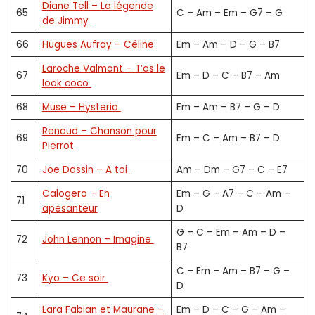
Diane Tell – La légende
65
C – Am – Em – G7 – G
de Jimmy
66
Hugues Aufray – Céline
Em – Am – D – G – B7
Laroche Valmont – T’as le
67
Em – D – C – B7 – Am
look coco
68
Muse – Hysteria
Em – Am – B7 – G – D
Renaud – Chanson pour
69
Em – C – Am – B7 – D
Pierrot
70
Joe Dassin – A toi
Am – Dm – G7 – C – E7
Calogero – En
Em – G – A7 – C – Am –
71
apesanteur
D
G – C – Em – Am – D –
72
John Lennon – Imagine
B7
C – Em – Am – B7 – G –
73
Kyo – Ce soir
D
Lara Fabian et Maurane –
Em – D – C – G – Am –