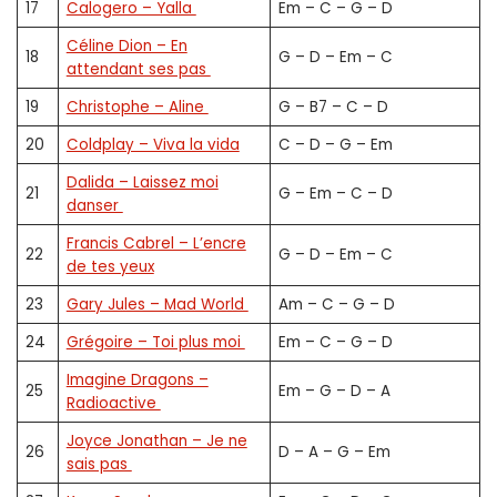
17
Calogero – Yalla
Em – C – G – D
Céline Dion – En
18
G – D – Em – C
attendant ses pas
19
Christophe – Aline
G – B7 – C – D
20
Coldplay – Viva la vida
C – D – G – Em
Dalida – Laissez moi
21
G – Em – C – D
danser
Francis Cabrel – L’encre
22
G – D – Em – C
de tes yeux
23
Gary Jules – Mad World
Am – C – G – D
24
Grégoire – Toi plus moi
Em – C – G – D
Imagine Dragons –
25
Em – G – D – A
Radioactive
Joyce Jonathan – Je ne
26
D – A – G – Em
sais pas