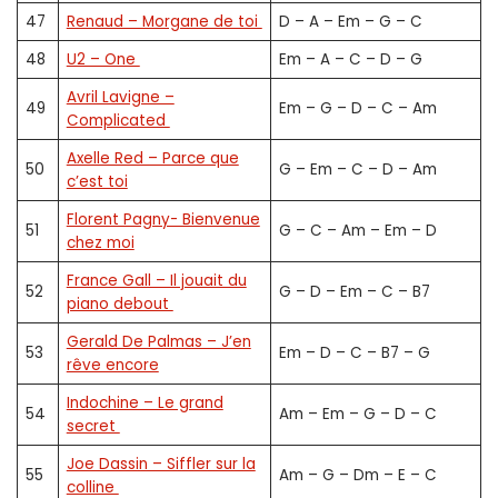
47
Renaud – Morgane de toi
D – A – Em – G – C
48
U2 – One
Em – A – C – D – G
Avril Lavigne –
49
Em – G – D – C – Am
Complicated
Axelle Red – Parce que
50
G – Em – C – D – Am
c’est toi
Florent Pagny- Bienvenue
51
G – C – Am – Em – D
chez moi
France Gall – Il jouait du
52
G – D – Em – C – B7
piano debout
Gerald De Palmas – J’en
53
Em – D – C – B7 – G
rêve encore
Indochine – Le grand
54
Am – Em – G – D – C
secret
Joe Dassin – Siffler sur la
55
Am – G – Dm – E – C
colline