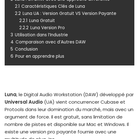
2.1
Caractéristiques Clés de Luna
2.2
Luna UA : Version Gratuit VS Version Payante
2.2.1
Luna Gratuit
2.2.2
Luna Version Pro
3
Utilisation dans l’Industrie
4
Comparaison avec d’Autres DAW
5
Conclusion
6
Pour en apprendre plus
Luna
, le Digital Audio Workstation (DAW) développé par
Universal Audio
(UA) vient concurrencer Cubase et
Protools dans leur domination du marché, mais avec un
argument de force. Il est gratuit, sans limitation de
nombre de pistes et disponible sur Mac et Windows. Il
existe une version pro payante fournie avec une