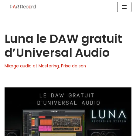
Aller
au
contenu
Luna le DAW gratuit
d’Universal Audio
Mixage audio et Mastering
,
Prise de son