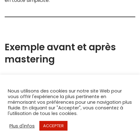
en toute simplicité.
Exemple avant et après
mastering
Voici un extrait avant et après mastering d’un des
morceaux de mon groupe
Piège à Rêves
, réalisé ici au
Nous utilisons des cookies sur notre site Web pour
studio.
vous offrir l'expérience la plus pertinente en
mémorisant vos préférences pour une navigation plus
fluide. En cliquant sur "Accepter", vous consentez à
l'utilisation de tous les cookies.
Plus d'infos
ACCEPTER