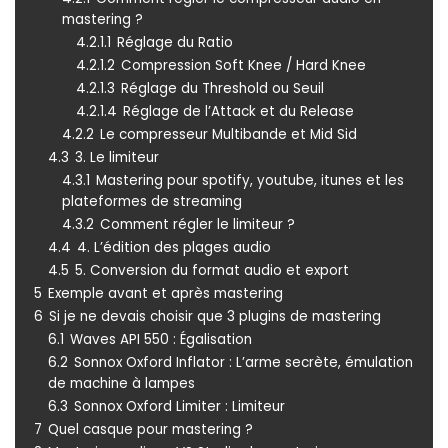
mastering ?
4.2.1.1
Réglage du Ratio
4.2.1.2
Compression Soft Knee / Hard Knee
4.2.1.3
Réglage du Threshold ou Seuil
4.2.1.4
Réglage de l’Attack et du Release
4.2.2
Le compresseur Multibande et Mid Sid
4.3
3. Le limiteur
4.3.1
Mastering pour spotify, youtube, itunes et les
plateformes de streaming
4.3.2
Comment régler le limiteur ?
4.4
4. L’édition des plages audio
4.5
5. Conversion du format audio et export
5
Exemple avant et après mastering
6
Si je ne devais choisir que 3 plugins de mastering
6.1
Waves API 550 : Égalisation
6.2
Sonnox Oxford Inflator : L’arme secrète, émulation
de machine à lampes
6.3
Sonnox Oxford Limiter : Limiteur
7
Quel casque pour mastering ?