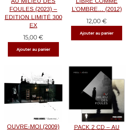
AU MILIEU DES
LIBRE COMME
FOULES (2023) –
L’OMBRE… (2012)
EDITION LIMITÉ 300
12,00
€
EX
Ajouter au panier
15,00
€
Ajouter au panier
OUVRE-MOI (2009)
PACK 2 CD – AU