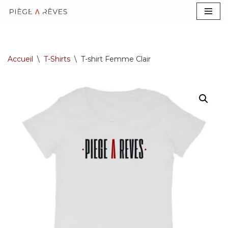
Aller
au
contenu
Accueil
\
T-Shirts
\
T-shirt Femme Clair