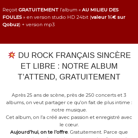
Reçoit
GRATUITEMENT
l’album «
AU MILIEU DES
Aller
FOULES
» en version studio HD 24bit (
valeur 1
6
€ sur
au
Qobuz
) + version mp3
contenu
DU ROCK FRANÇAIS SINCÈRE
ET LIBRE : NOTRE ALBUM
T’ATTEND, GRATUITEMENT
Après 25 ans de scène, près de 250 concerts et 3
albums, on veut partager ce qu’on fait de plus intime :
notre musique.
Cet album, on l’a créé avec passion et enregistré avec
le cœur.
Aujourd’hui, on te l’offre
. Gratuitement. Parce que