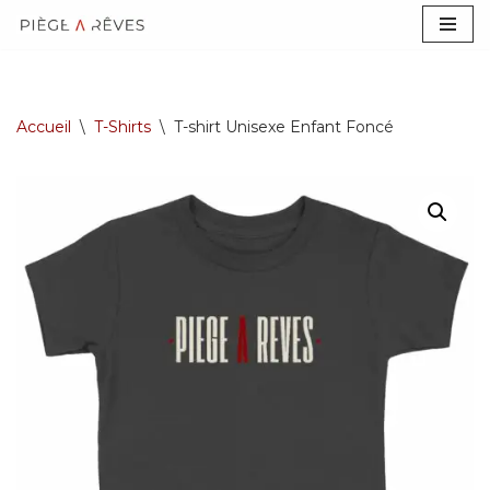
Aller
au
contenu
Accueil
\
T-Shirts
\
T-shirt Unisexe Enfant Foncé