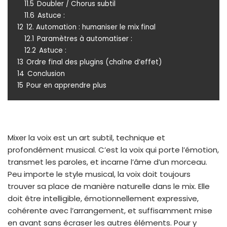
11.5
Doubler / Chorus subtil
11.6
Astuce :
12
12. Automation : humaniser le mix final
12.1
Paramètres à automatiser :
12.2
Astuce :
13
Ordre final des plugins (chaîne d’effet)
14
Conclusion
15
Pour en apprendre plus
Mixer la voix est un art subtil, technique et
profondément musical. C’est la voix qui porte l’émotion,
transmet les paroles, et incarne l’âme d’un morceau.
Peu importe le style musical, la voix doit toujours
trouver sa place de manière naturelle dans le mix. Elle
doit être intelligible, émotionnellement expressive,
cohérente avec l’arrangement, et suffisamment mise
en avant sans écraser les autres éléments. Pour y