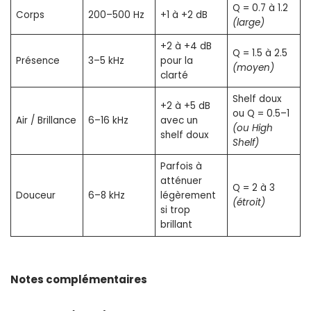
Q = 0.7 à 1.2
Corps
200–500 Hz
+1 à +2 dB
(large)
+2 à +4 dB
Q = 1.5 à 2.5
Présence
3–5 kHz
pour la
(moyen)
clarté
Shelf doux
+2 à +5 dB
ou Q = 0.5–1
Air / Brillance
6–16 kHz
avec un
(ou High
shelf doux
Shelf)
Parfois à
atténuer
Q = 2 à 3
Douceur
6–8 kHz
légèrement
(étroit)
si trop
brillant
Notes complémentaires