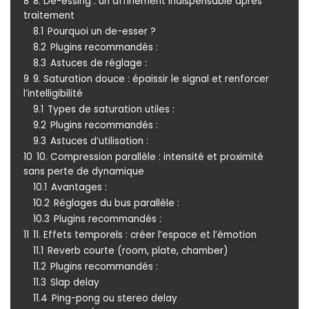
8
8. De-essing : un affinement indispensable après
traitement
8.1
Pourquoi un de-esser ?
8.2
Plugins recommandés :
8.3
Astuces de réglage :
9
9. Saturation douce : épaissir le signal et renforcer
l’intelligibilité
9.1
Types de saturation utiles :
9.2
Plugins recommandés :
9.3
Astuces d’utilisation :
10
10. Compression parallèle : intensité et proximité
sans perte de dynamique
10.1
Avantages :
10.2
Réglages du bus parallèle :
10.3
Plugins recommandés :
11
11. Effets temporels : créer l’espace et l’émotion
11.1
Reverb courte (room, plate, chamber)
11.2
Plugins recommandés :
11.3
Slap delay
11.4
Ping-pong ou stereo delay