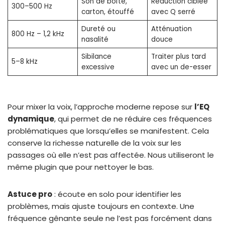
Son de boîte,
Réduction ciblée
300–500 Hz
carton, étouffé
avec Q serré
Dureté ou
Atténuation
800 Hz – 1,2 kHz
nasalité
douce
Sibilance
Traiter plus tard
5–8 kHz
excessive
avec un de-esser
Pour mixer la voix, l’approche moderne repose sur
l’EQ
dynamique
, qui permet de ne réduire ces fréquences
problématiques que lorsqu’elles se manifestent. Cela
conserve la richesse naturelle de la voix sur les
passages où elle n’est pas affectée. Nous utiliseront le
même plugin que pour nettoyer le bas.
Astuce pro
: écoute en solo pour identifier les
problèmes, mais ajuste toujours en contexte. Une
fréquence gênante seule ne l’est pas forcément dans