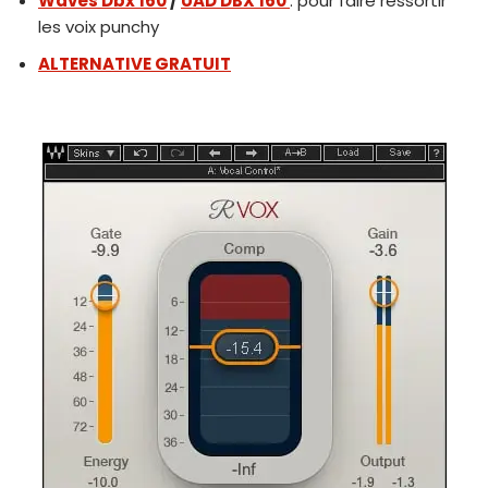
Waves Dbx 160
/
UAD DBX 160
: pour faire ressortir
les voix punchy
ALTERNATIVE GRATUIT