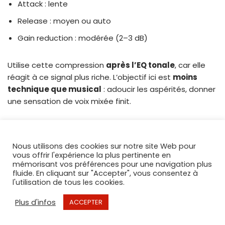
Attack : lente
Release : moyen ou auto
Gain reduction : modérée (2–3 dB)
Utilise cette compression
après l’EQ tonale
, car elle
réagit à ce signal plus riche. L’objectif ici est
moins
technique que musical
: adoucir les aspérités, donner
une sensation de voix mixée finit.
Nous utilisons des cookies sur notre site Web pour
vous offrir l'expérience la plus pertinente en
mémorisant vos préférences pour une navigation plus
fluide. En cliquant sur "Accepter", vous consentez à
8. De-essing : un
l'utilisation de tous les cookies.
affinement indispensable
Plus d'infos
ACCEPTER
après traitement